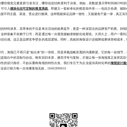
推哪些视觉元素更易引发关注，哪些信息结构更利于决策。例如，若数据显示带时间倒计时的海
，可引入
模块化但可定制的视觉系统
。即建立一套标准化的视觉组件库——包括主色调、辅助
据不同主题、渠道、受众进行微调。这样既能保证品牌一致性，又能避免千篇一律，真正实现
特性体系，其带来的不仅是单次活动的效果提升，更是一种深层次的品牌资产积累。持续
。这种形象不依赖于口号，而是通过每一次视觉接触潜移默化地塑造。久而久之，用户一看到
与信任感。这正是品牌竞争壁垒的底层逻辑。同时，高效的海报设计还能降低整体营销成本，
海报已不再只是“贴出来”的一张纸，而是承载战略意图的沟通桥梁。它的每一处细节，都
或是留白中的克制与自信。唯有回归本质，摒弃浮夸与复制，才能让每一张海报真正发挥其应
特性的设计路径，不妨从重构海报的特性出发。我们专注于为企业提供高转化率的
海报设计服
计助力每一次传播落地见效，18402890810