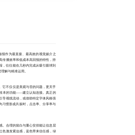
海报作为最直接、最高效的视觉媒介之
高传播效率和低成本高回报的特性，持
报，往往能在几秒内完成从吸引眼球到
度理解与精准运用。
。它不仅仅是美观与否的问题，更关乎
根本的功能——建立认知连接。真正的
引导视线流动，或借助特定字体风格强
行为习惯形成共振时，点击率、分享率与
感。合理的留白与重心安排能让信息层
红色激发紧迫感，蓝色带来信任感，绿