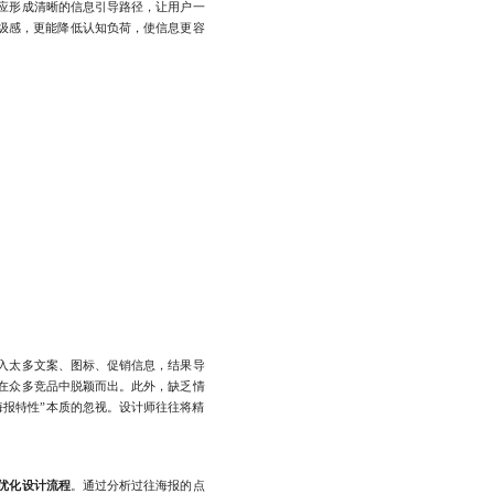
应形成清晰的信息引导路径，让用户一
高级感，更能降低认知负荷，使信息更容
入太多文案、图标、促销信息，结果导
在众多竞品中脱颖而出。此外，缺乏情
报特性”本质的忽视。设计师往往将精
优化设计流程
。通过分析过往海报的点