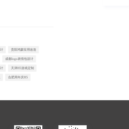
计
贵阳鸿蒙应用改造
成都logo表情包设计
设计
天津H5游戏定制
统
合肥周年庆H5