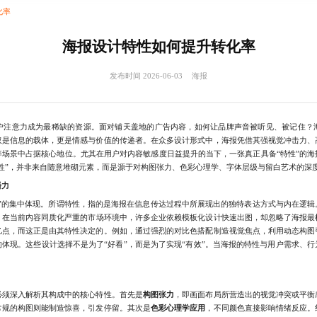
化率
海报设计特性如何提升转化率
发布时间 2026-06-03
海报
意力成为最稀缺的资源。面对铺天盖地的广告内容，如何让品牌声音被听见、被记住？
仅是信息的载体，更是情感与价值的传递者。在众多设计形式中，海报凭借其强视觉冲击力、
等场景中占据核心地位。尤其在用户对内容敏感度日益提升的当下，一张真正具备“特性”的海
性”，并非来自随意堆砌元素，而是源于对构图张力、色彩心理学、字体层级与留白艺术的深
播力
的集中体现。所谓特性，指的是海报在信息传达过程中所展现出的独特表达方式与内在逻辑
。在当前内容同质化严重的市场环境中，许多企业依赖模板化设计快速出图，却忽略了海报最
忆点，而这正是由其特性决定的。例如，通过强烈的对比色搭配制造视觉焦点，利用动态构图
体现。这些设计选择不是为了“好看”，而是为了实现“有效”。当海报的特性与用户需求、
须深入解析其构成中的核心特性。首先是
构图张力
，即画面布局所营造出的视觉冲突或平衡
常规的构图则能制造惊喜，引发停留。其次是
色彩心理学应用
，不同颜色直接影响情绪反应。