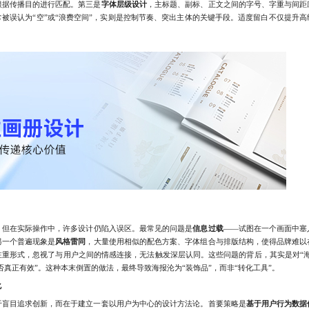
根据传播目的进行匹配。第三是
字体层级设计
，主标题、副标、正文之间的字号、字重与间距
常被误认为“空”或“浪费空间”，实则是控制节奏、突出主体的关键手段。适度留白不仅提升
但在实际操作中，许多设计仍陷入误区。最常见的问题是
信息过载
——试图在一个画面中塞
另一个普遍现象是
风格雷同
，大量使用相似的配色方案、字体组合与排版结构，使得品牌难以
注重形式，忽视了与用户之间的情感连接，无法触发深层认同。这些问题的背后，其实是对“海
否真正有效”。这种本末倒置的做法，最终导致海报沦为“装饰品”，而非“转化工具”。
化
目追求创新，而在于建立一套以用户为中心的设计方法论。首要策略是
基于用户行为数据