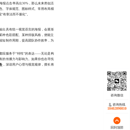
报点击率高出30%，那么未来类似活
色、字体规范、图标样式、常用布局模
“有章法而不僵化”。
输出具有统一视觉语言的海报，会逐渐
某种色彩搭配、某种排版风格，便能立
缩短制作周期，提高团队协作效率，为
应服务于“特性”的表达——无论是构
有的传播力与影响力。如果你也在寻找
务
，深谙用户心理与视觉规律，擅长将
咨询热线
18402890810
回到顶部