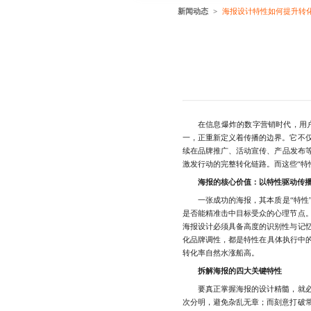
新闻动态
海报设计特性如何提升转
在信息爆炸的数字营销时代，用户注
一，正重新定义着传播的边界。它不
续在品牌推广、活动宣传、产品发布
激发行动的完整转化链路。而这些“特
海报的核心价值：以特性驱动传
一张成功的海报，其本质是“特性”
是否能精准击中目标受众的心理节点
海报设计必须具备高度的识别性与记
化品牌调性，都是特性在具体执行中的
转化率自然水涨船高。
拆解海报的四大关键特性
要真正掌握海报的设计精髓，就必
次分明，避免杂乱无章；而刻意打破