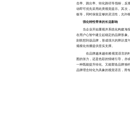
击率、跳出率、转化路径等指标，反
动即可优先采用此类视觉提示。其次
板等，同时保留足够的灵活性，允许根
强化特性带来的长远影响
当企业开始重视并系统化构建海报的
在用户心智中建立起稳定的品牌形象
刻联想到该品牌，形成强大的辨识度
规模化传播提供坚实支撑。
在品牌越来越依赖视觉语言的时代，
图的张力，还是色彩的情绪引导，亦
一种既能提升转化、又能塑造品牌独
品牌理念转化为具象的视觉语言，用专业设