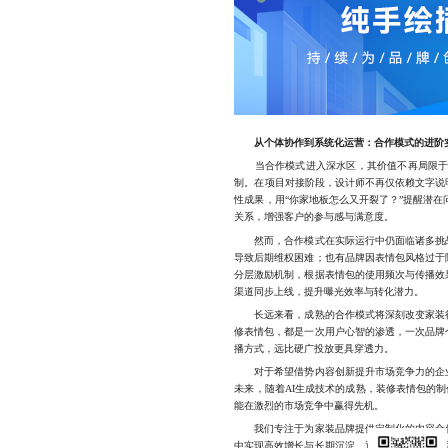
从个体协作到系统化运营：合作模式的进阶
当合作模式进入深水区，其价值不再局限于内
制。在项目对接阶段，设计师不再仅依赖文字说
性成果，用“你家地板怎么又开裂了？”提醒潜
关系，增强客户的参与感与满意度。
然而，合作模式在实际运行中仍面临诸多挑战
导致后期维权困难；也有品牌因表情包风格过于
分层激励机制，根据表情包的使用频次与传播效
渠道同步上线，提升曝光效率与转化潜力。
长远来看，成熟的合作模式将深刻改变家装行
修表情包，都是一次用户心智的渗透，一次品牌
播方式，远比硬广投放更具穿透力。
对于希望借势内容创新提升市场竞争力的企业
未来，随着AI生成技术的成熟，装修表情包的
能在激烈的市场竞争中赢得先机。
我们专注于为家装品牌提供定制化的内容合作
中实现高效增长与长期沉淀。通过深度整合设计