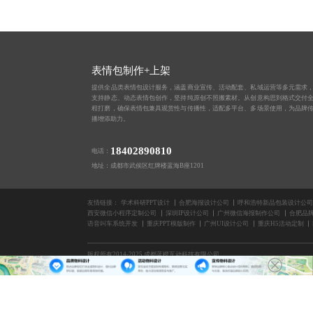
表情包制作+上架
提供全品类表情包设计服务，涵盖商业宣传、活动配套、私域运营等多元需求
支持静态、动态表情包创作，坚持纯原创不照搬素材。从创意构思到格式交付
程打磨，确保表情包兼具观赏性与传播性，适配多平台、多场景使用，为品牌
播增添助力。
18402890810
电话：
地址：成都市武侯区红牌楼蓝海B座1201
友情链接：
学术科研PPT设计
合肥海报设计公司
呼和浩特新品包装设计公司
西安微信小程序定制公司
深圳IP设计公司
广州微信海报制作公司
合肥品
语音叫车系统开发
重庆PPT模版制作
广州UI设计公司
重庆H5活动定制
版权所有2014-2025 成都蓝橙互动科技有限公司
南宁H5制作开发
成都关键词优化公司
太原H5案例
上海X展架设计公司
宁波AP
长沙创意海报设计公司
网站UI设计公司
专业长图设计公司
石家庄企业公众号开发